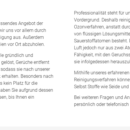
Professionalität steht für 
Vordergrund. Deshalb reinig
assendes Angebot der
Ozonverfahren, anstatt du
wir uns vor allem durch
von flüssigen Lösungsmittel
inigung aus. Außerdem
Sauerstoffatomen besteht. 
lien vor Ort abzuholen.
Luft jedoch nur aus zwei A
Fähigkeit, mit den Geruchss
ale gründlich und
sie infolgedessen herauszu
gelöst, Gerüche entfernt
 sodass sie nach unserer
Mithilfe unseres erfahren
k erhalten. Besonders nach
Reinigungsverfahren können 
kein Platz für die
Selbst Stoffe wie Seide und 
s haben Sie aufgrund dessen
sen, bis Ihnen ein
Bei weiteren Fragen und An
persönlich oder telefonisch